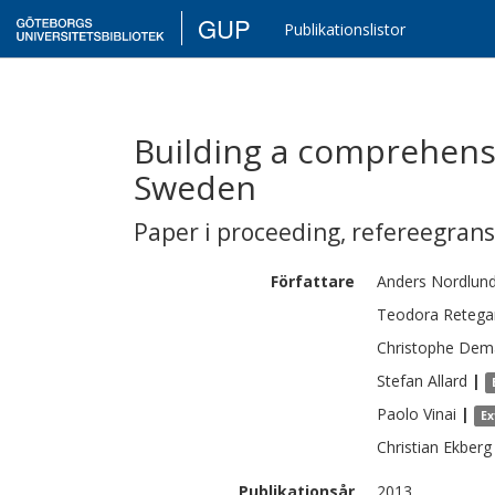
GUP
Publikationslistor
Building a comprehensi
Sweden
Paper i proceeding
,
refereegran
Författare
Anders
Nordlun
Teodora
Retega
Christophe
Dema
Stefan
Allard
|
Paolo
Vinai
|
Ex
Christian
Ekberg
Publikationsår
2013