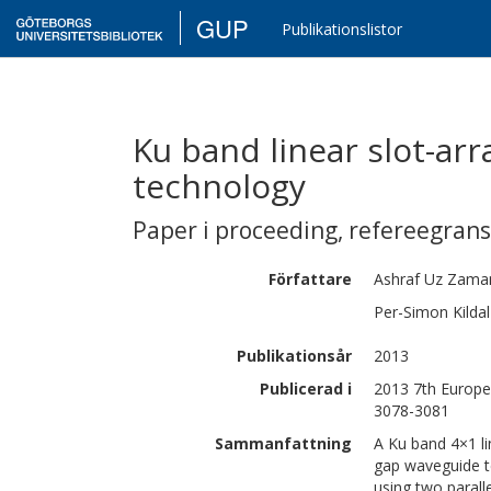
GUP
Publikationslistor
Ku band linear slot-ar
technology
Paper i proceeding
,
refereegran
Författare
Ashraf Uz
Zama
Per-Simon
Kildal
Publikationsår
2013
Publicerad i
2013 7th Europe
3078-3081
Sammanfattning
A Ku band 4×1 li
gap waveguide t
using two parall