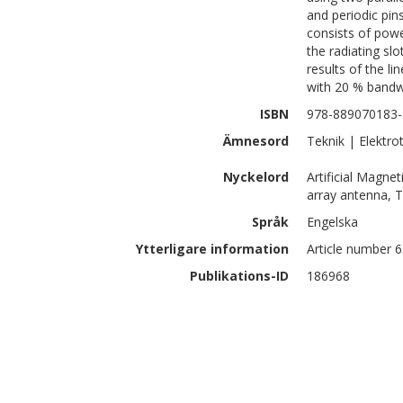
and periodic pin
consists of powe
the radiating sl
results of the li
with 20 % bandw
ISBN
978-889070183-
Ämnesord
Teknik | Elektro
Nyckelord
Artificial Magne
array antenna, T
Språk
Engelska
Ytterligare information
Article number 
Publikations-ID
186968