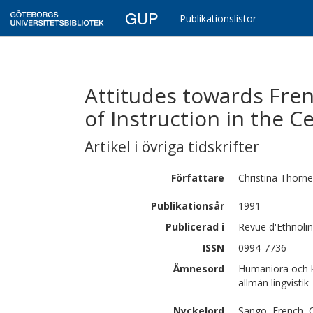
GUP
Publikationslistor
Attitudes towards Fre
of Instruction in the C
Artikel i övriga tidskrifter
Författare
Christina
Thornel
Publikationsår
1991
Publicerad i
Revue d'Ethnolin
ISSN
0994-7736
Ämnesord
Humaniora och k
allmän lingvistik
Nyckelord
Sango, French, C