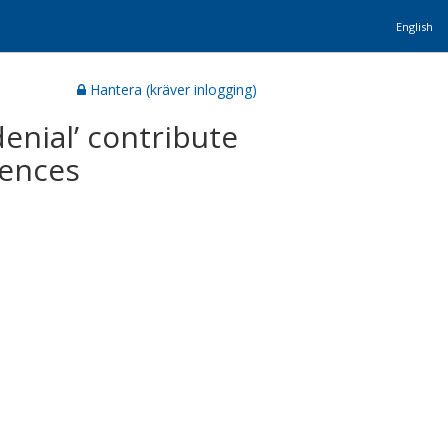
English
Hantera (kräver inlogging)
enial’ contribute
iences