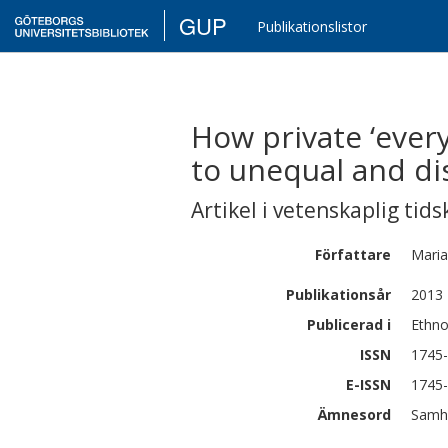
GUP
Publikationslistor
How private ‘every
to unequal and di
Artikel i vetenskaplig tids
Författare
Mari
Publikationsår
2013
Publicerad i
Ethno
ISSN
1745
E-ISSN
1745
Ämnesord
Samhä