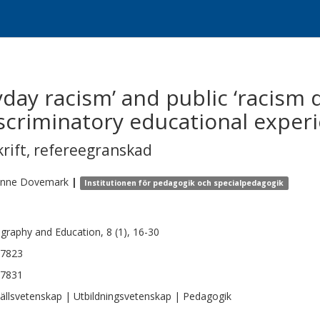
day racism’ and public ‘racism d
scriminatory educational exper
krift
,
refereegranskad
anne
Dovemark
|
Institutionen för pedagogik och specialpedagogik
graphy and Education, 8 (1), 16-30
-7823
-7831
llsvetenskap | Utbildningsvetenskap | Pedagogik