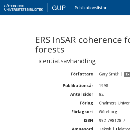
GUP
Publikationslistor
ERS InSAR coherence f
forests
Licentiatsavhandling
Författare
Gary
Smith
|
Ex
Publikationsår
1998
Antal sidor
82
Förlag
Chalmers Univer
Förlagsort
Göteborg
ISBN
992-798128-7
Ämnesord
Teknik | Elektro