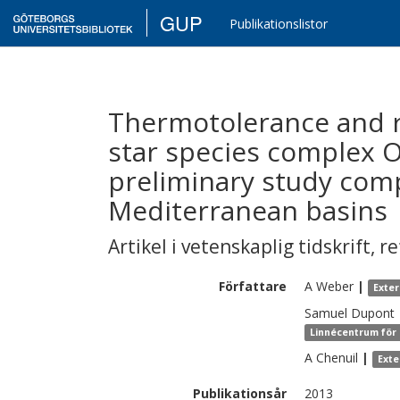
GUP
Publikationslistor
Thermotolerance and re
star species complex 
preliminary study com
Mediterranean basins
Artikel i vetenskaplig tidskrift
,
re
Författare
A
Weber
|
Exte
Samuel
Dupont
Linnécentrum för 
A
Chenuil
|
Exte
Publikationsår
2013