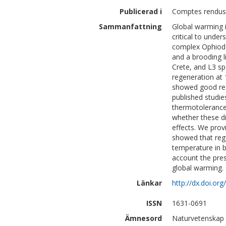
Publicerad i
Comptes rendus.
Sammanfattning
Global warming i
critical to unde
complex Ophiode
and a brooding 
Crete, and L3 s
regeneration at 
showed good res
published studie
thermotolerance
whether these di
effects. We provi
showed that reg
temperature in b
account the pres
global warming.
Länkar
http://dx.doi.org
ISSN
1631-0691
Ämnesord
Naturvetenskap 