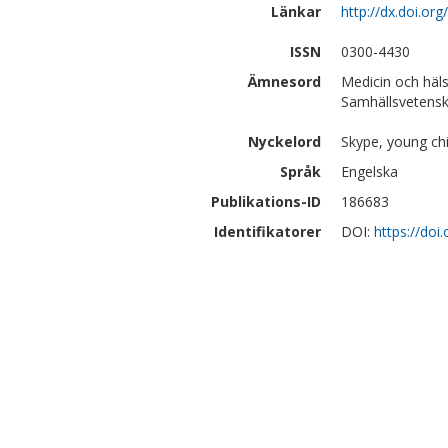
Länkar
http://dx.doi.o
ISSN
0300-4430
Ämnesord
Medicin och häl
Samhällsvetensk
Nyckelord
Skype, young chi
Språk
Engelska
Publikations-ID
186683
Identifikatorer
DOI:
https://do