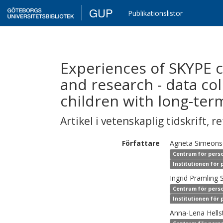
GUP
Publikationslistor
Experiences of SKYPE 
and research - data co
children with long-term
Artikel i vetenskaplig tidskrift
,
re
Författare
Agneta
Simeons
Centrum för perso
Institutionen för
Ingrid
Pramling 
Centrum för perso
Institutionen för
Anna-Lena
Hell