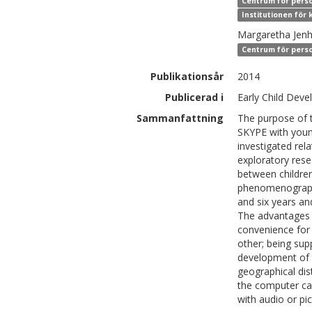
Centrum för perso
Institutionen för 
Margaretha
Jenh
Centrum för perso
Publikationsår
2014
Publicerad i
Early Child Dev
Sammanfattning
The purpose of 
SKYPE with young
investigated rela
exploratory res
between childre
phenomenography
and six years an
The advantages 
convenience for 
other; being sup
development of t
geographical dis
the computer ca
with audio or pic