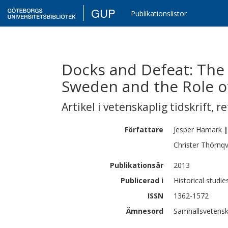
GUP
Publikationslistor
Docks and Defeat: The 
Sweden and the Role o
Artikel i vetenskaplig tidskrift
,
re
Författare
Jesper
Hamark
|
Christer
Thörnqv
Publikationsår
2013
Publicerad i
Historical studies
ISSN
1362-1572
Ämnesord
Samhällsvetensk