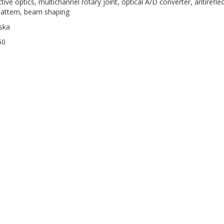
active optics, multichannel rotary joint, optical A/D converter, antirefl
pattern, beam shaping
ska
60