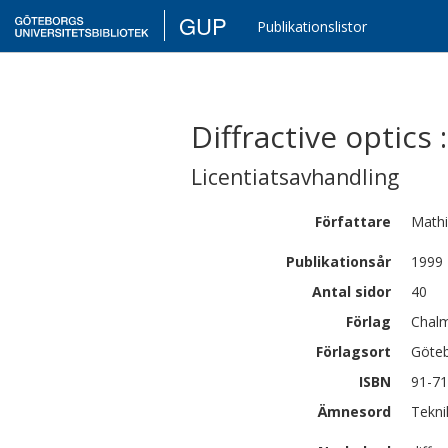
GUP
Publikationslistor
Diffractive optics
Licentiatsavhandling
Författare
Math
Publikationsår
1999
Antal sidor
40
Förlag
Chalm
Förlagsort
Göte
ISBN
91-71
Ämnesord
Tekni