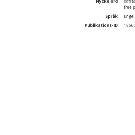
Nyckelord
diffr
free 
Språk
Engel
Publikations-ID
1866