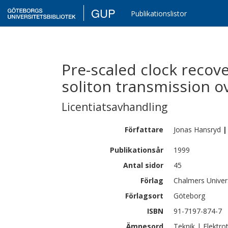
GUP
Publikationslistor
Pre-scaled clock recove
soliton transmission ov
Licentiatsavhandling
Författare
Jonas
Hansryd
|
Publikationsår
1999
Antal sidor
45
Förlag
Chalmers Univer
Förlagsort
Göteborg
ISBN
91-7197-874-7
Ämnesord
Teknik | Elektro