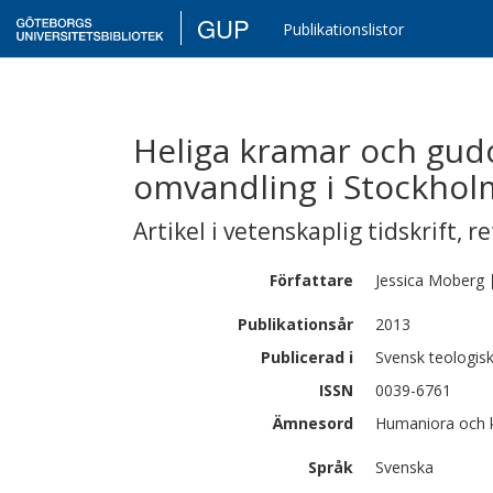
GUP
Publikationslistor
Heliga kramar och gudom
omvandling i Stockhol
Artikel i vetenskaplig tidskrift
,
re
Författare
Jessica
Moberg
Publikationsår
2013
Publicerad i
Svensk teologisk 
ISSN
0039-6761
Ämnesord
Humaniora och ko
Språk
Svenska