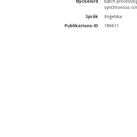
Nyckelord
batch processing
synchronous comp
Språk
Engelska
Publikations-ID
186611