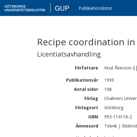
GUP
Publikationslistor
Recipe coordination in
Licentiatsavhandling
Författare
Knut
Åkesson
|
Publikationsår
1999
Antal sidor
108
Förlag
Chalmers Univer
Förlagsort
Göteborg
ISBN
993-114118-2
Ämnesord
Teknik | Elektro