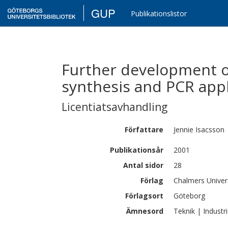
GUP
Publikationslistor
Further development of
synthesis and PCR appl
Licentiatsavhandling
Författare
Jennie
Isacsson
Publikationsår
2001
Antal sidor
28
Förlag
Chalmers Univer
Förlagsort
Göteborg
Ämnesord
Teknik | Industri