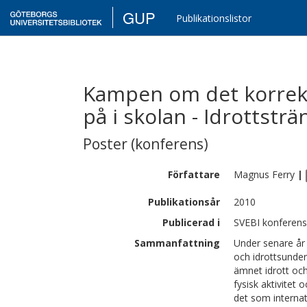
GUP
Publikationslistor
Kampen om det korrekta
på i skolan - Idrottstr
Poster (konferens)
Författare
Magnus
Ferry
|
Publikationsår
2010
Publicerad i
SVEBI konferen
Sammanfattning
Under senare år 
och idrottsunder
ämnet idrott och h
fysisk aktivitet 
det som internat