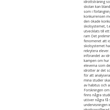
idrottsträning s
skolan kan bland
som i förlängnin
konkurrensen mel
den ökade konkur
skolsystemet, t.
utvecklats till 
ram Det prelimin
fenomenet att i
skolsystemet har
rekrytera elever.
införandet av idr
kampen om hur id
eleverna som del
idrotter är det
för att analyse
mina studier ska
av habitus och 
Forskningen om S
finns några stud
utöver några få 
undervisningen 
idrottsprofilera