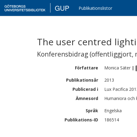
GUP
Publikationslistor
The user centred light
Konferensbidrag (offentliggjort, 
Författare
Monica
Säter
|
Publikationsår
2013
Publicerad i
Lux Pacifica 201
Ämnesord
Humaniora och k
Språk
Engelska
Publikations-ID
186514