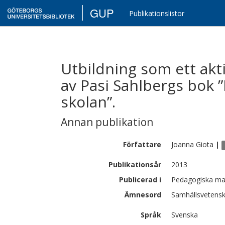
GUP
Publikationslistor
Utbildning som ett akti
av Pasi Sahlbergs bok 
skolan”.
Annan publikation
Författare
Joanna
Giota
|
Publikationsår
2013
Publicerad i
Pedagogiska ma
Ämnesord
Samhällsvetensk
Språk
Svenska