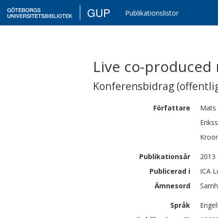
GUP
Publikationslistor
Live co-produced
Konferensbidrag (offentlig
Författare
Mats
Eriks
Kroon
Publikationsår
2013
Publicerad i
ICA L
Ämnesord
Samhä
Språk
Engel