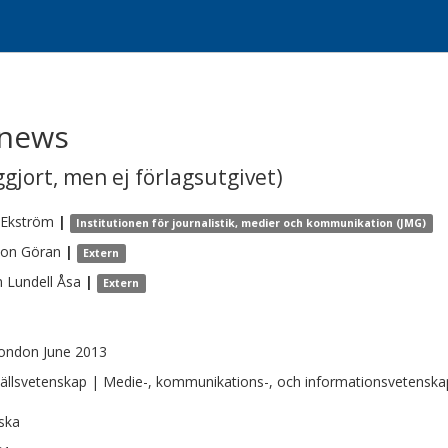
 news
gjort, men ej förlagsutgivet)
Ekström
|
Institutionen för journalistik, medier och kommunikation (JMG)
son
Göran
|
Extern
 Lundell
Åsa
|
Extern
ondon June 2013
llsvetenskap | Medie-, kommunikations-, och informationsvetenska
ska