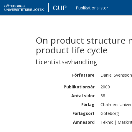
GUP
Publikationslistor
On product structure
product life cycle
Licentiatsavhandling
Författare
Daniel
Svensson
Publikationsår
2000
Antal sidor
38
Förlag
Chalmers Univer
Förlagsort
Göteborg
Ämnesord
Teknik | Maskin