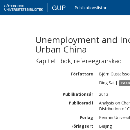
GUP
Publikationslistor
Unemployment and Inc
Urban China
Kapitel i bok
,
refereegranskad
Författare
Björn
Gustafsso
Ding
Sai
|
Exter
Publikationsår
2013
Publicerad i
Analysis on Chan
Distribution of 
Förlag
Renmin Universi
Förlagsort
Beijing