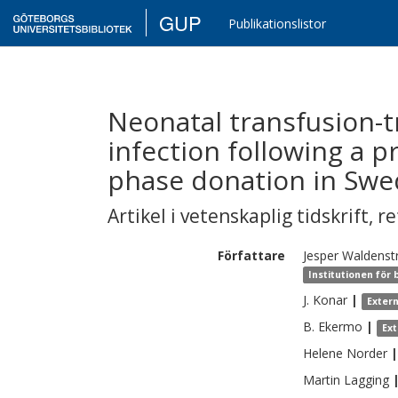
GUP
Publikationslistor
Neonatal transfusion-t
infection following a 
phase donation in Sw
Artikel i vetenskaplig tidskrift
,
re
Författare
Jesper
Waldens
Institutionen för
J.
Konar
|
Exter
B.
Ekermo
|
Ex
Helene
Norder
|
Martin
Lagging