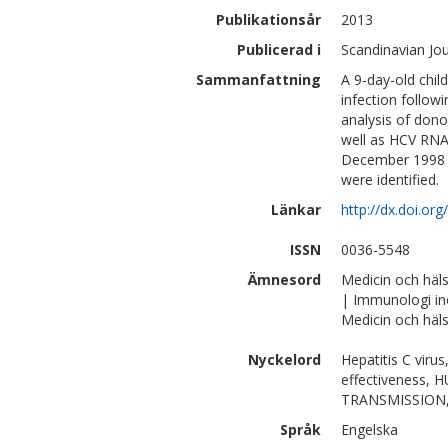
Publikationsår
2013
Publicerad i
Scandinavian Jou
Sammanfattning
A 9-day-old chil
infection follo
analysis of dono
well as HCV RNA
December 1998 t
were identified.
Länkar
http://dx.doi.o
ISSN
0036-5548
Ämnesord
Medicin och häl
| Immunologi i
Medicin och häls
Nyckelord
Hepatitis C viru
effectiveness
TRANSMISSION
Språk
Engelska