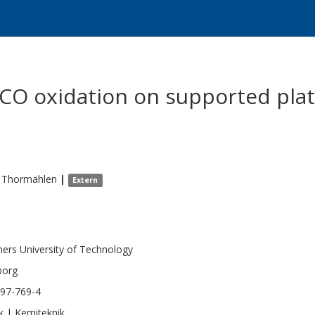
CO oxidation on supported pla
Thormählen
|
Extern
ers University of Technology
borg
97-769-4
k | Kemiteknik