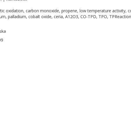
ytic oxidation, carbon monoxide, propene, low temperature activity, c
num, palladium, cobalt oxide, ceria, A12O3, CO-TPD, TPO, TPReaction
ska
99