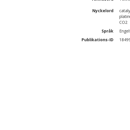
Nyckelord
catal
plati
CO2
Språk
Engel
Publikations-ID
1849