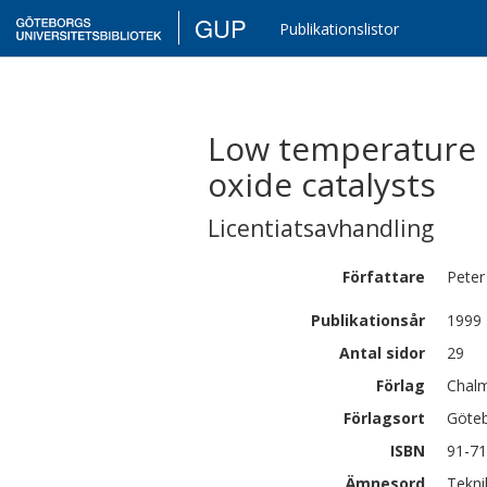
GUP
Publikationslistor
Low temperature 
oxide catalysts
Licentiatsavhandling
Författare
Peter
Publikationsår
1999
Antal sidor
29
Förlag
Chalm
Förlagsort
Göte
ISBN
91-71
Ämnesord
Tekni