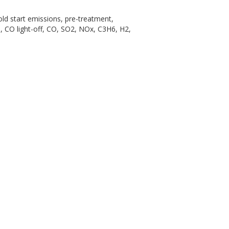
old start emissions, pre-treatment,
, CO light-off, CO, SO2, NOx, C3H6, H2,