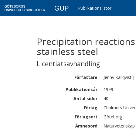
GUP
Publikationslistor
Precipitation reactions 
stainless steel
Licentiatsavhandling
Författare
Jenny
Källqvist
|
Publikationsår
1999
Antal sidor
40
Förlag
Chalmers Univer
Förlagsort
Göteborg
Ämnesord
Naturvetenskap 