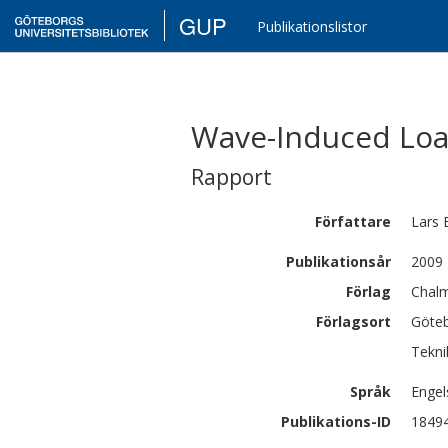
GUP
Publikationslistor
Wave-Induced Loa
Rapport
Författare
Lars
Publikationsår
2009
Förlag
Chalm
Förlagsort
Göte
Tekni
Språk
Engel
Publikations-ID
1849