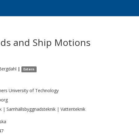
ds and Ship Motions
Bergdahl
|
Extern
ers University of Technology
borg
k | Samhällsbyggnadsteknik | Vattenteknik
ska
47