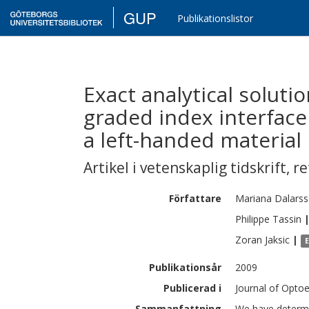
GUP
Publikationslistor
Exact analytical soluti
graded index interfac
a left-handed material
Artikel i vetenskaplig tidskrift
,
re
Författare
Mariana
Dalars
Philippe
Tassin
Zoran
Jaksic
|
Publikationsår
2009
Publicerad i
Journal of Optoe
Sammanfattning
We have determin