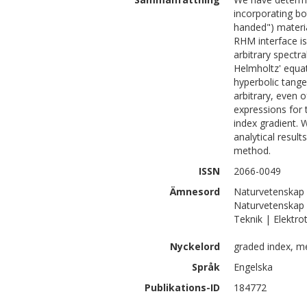
incorporating bo
handed") materia
RHM interface is
arbitrary spectra
Helmholtz' equat
hyperbolic tange
arbitrary, even
expressions for 
index gradient.
analytical resul
method.
ISSN
2066-0049
Ämnesord
Naturvetenskap 
Naturvetenskap 
Teknik | Elektro
Nyckelord
graded index, me
Språk
Engelska
Publikations-ID
184772