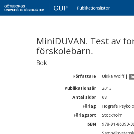
GUP
Publikationslistor
MiniDUVAN. Test av fo
förskolebarn.
Bok
Författare
Ulrika
Wolff
|
I
Publikationsår
2013
Antal sidor
68
Förlag
Hogrefe Psykolo
Förlagsort
Stockholm
ISBN
978-91-86393-3
Samhällsvetensk