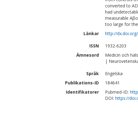
converted to AD 
had undetectable
measurable Aβo l
too large for th
Länkar
http://dx.doi.or
ISSN
1932-6203
Ämnesord
Medicin och häl
| Neurovetensk
Språk
Engelska
Publikations-ID
184641
Identifikatorer
Pubmed-ID:
htt
DOI:
https://doi