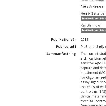
Niels
Andreasen
Henrik
Zetterbe
Institutionen för
Kaj
Blennow
|
Institutionen för
Publikationsår
2013
Publicerad i
PloS one, 8 (6),
Sammanfattning
The current stud
a clinical bioma
sensitive Aβo E
capture and dete
impairment (MCI
for oligomerized
assay signal show
materials of well
controls (n = 148
clinical material
three AD-contro
from controls th