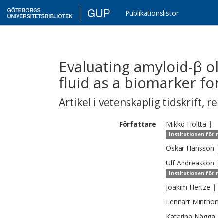
GUP
Publikationslistor
Evaluating amyloid-β o
fluid as a biomarker fo
Artikel i vetenskaplig tidskrift
,
re
Författare
Mikko
Hölttä
|
Institutionen för
Oskar
Hansson
Ulf
Andreasson
Institutionen för
Joakim
Hertze
|
Lennart
Mintho
Katarina
Nägga