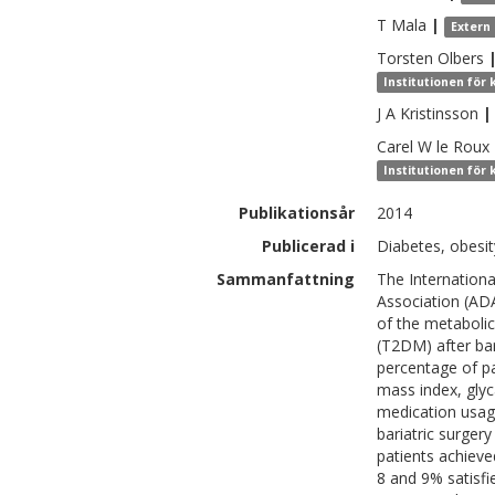
T
Mala
|
Extern
Torsten
Olbers
Institutionen för 
J A
Kristinsson
|
Carel W
le Roux
Institutionen för 
Publikationsår
2014
Publicerad i
Diabetes, obesit
Sammanfattning
The Internation
Association (ADA)
of the metabolic
(T2DM) after bar
percentage of pa
mass index, glyc
medication usa
bariatric surger
patients achieve
8 and 9% satisfie