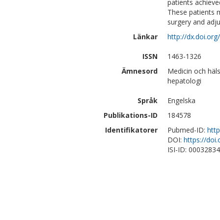
patients achiev
These patients m
surgery and adj
Länkar
http://dx.doi.o
ISSN
1463-1326
Ämnesord
Medicin och häls
hepatologi
Språk
Engelska
Publikations-ID
184578
Identifikatorer
Pubmed-ID:
htt
DOI:
https://do
ISI-ID: 0003283