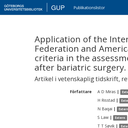
GUP
Publikationslistor
Application of the Inte
Federation and Americ
criteria in the assessm
after bariatric surgery.
Artikel i vetenskaplig tidskrift
,
re
Författare
A D
Miras
|
Ext
H
Risstad
|
Ext
N
Baqai
|
Exter
S
Law
|
Extern
T T
Søvik
|
Exte