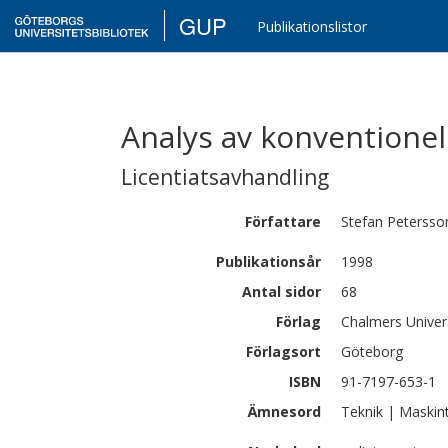
GUP
Publikationslistor
Analys av konventionel
Licentiatsavhandling
Författare
Stefan
Petersso
Publikationsår
1998
Antal sidor
68
Förlag
Chalmers Univer
Förlagsort
Göteborg
ISBN
91-7197-653-1
Ämnesord
Teknik | Maskint