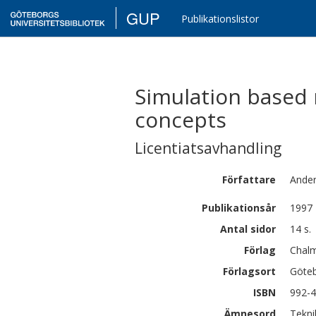
GUP
Publikationslistor
Simulation based 
concepts
Licentiatsavhandling
Författare
Ande
Publikationsår
1997
Antal sidor
14 s.
Förlag
Chalm
Förlagsort
Göte
ISBN
992-
Ämnesord
Teknik