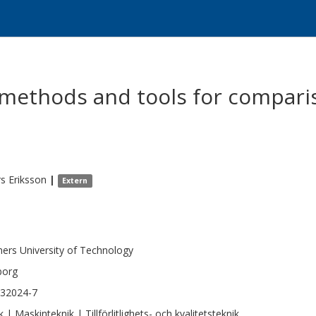
methods and tools for compari
rs
Eriksson
|
Extern
ers University of Technology
borg
432024-7
 | Maskinteknik | Tillförlitlighets- och kvalitetsteknik