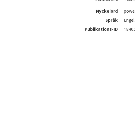
Nyckelord
power
Språk
Engel
Publikations-ID
1840