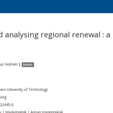
d analysing regional renewal : 
us
Holmén
|
Extern
ers University of Technology
borg
422445-0
k | Maskinteknik | Annan maskinteknik