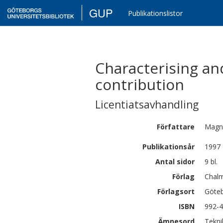
GUP
Publikationslistor
Characterising an
contribution
Licentiatsavhandling
Författare
Magn
Publikationsår
1997
Antal sidor
9 bl.
Förlag
Chalm
Förlagsort
Göte
ISBN
992-
Ämnesord
Tekni