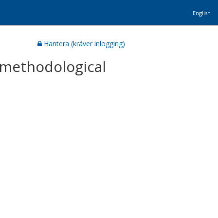
English
Hantera (kräver inlogging)
a methodological