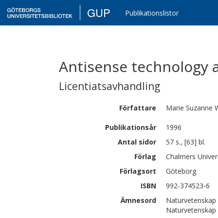
GUP
Publikationslistor
Antisense technology 
Licentiatsavhandling
Författare
Marie Suzanne
Publikationsår
1996
Antal sidor
57 s., [63] bl.
Förlag
Chalmers Univer
Förlagsort
Göteborg
ISBN
992-374523-6
Ämnesord
Naturvetenskap |
Naturvetenskap |