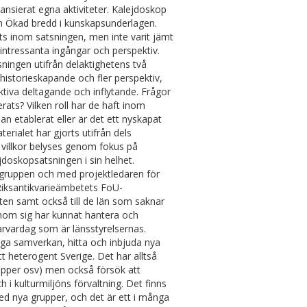
nansierat egna aktiviteter. Kalejdoskop
 och Ökad bredd i kunskapsunderlagen.
ats inom satsningen, men inte varit jämt
 intressanta ingångar och perspektiv.
ningen utifrån delaktighetens två
at historieskapande och fler perspektiv,
aktiva deltagande och inflytande. Frågor
rats? Vilken roll har de haft inom
n etablerat eller är det ett nyskapat
rialet har gjorts utifrån dels
s villkor belyses genom fokus på
jdoskopsatsningen i sin helhet.
gruppen och med projektledaren för
Riksantikvarieämbetets FoU-
kten samt också till de län som saknar
inom sig har kunnat hantera och
vardag som är länsstyrelsernas.
idga samverkan, hitta och inbjuda nya
t heterogent Sverige. Det har alltså
upper osv) men också försök att
h i kulturmiljöns förvaltning. Det finns
d nya grupper, och det är ett i många