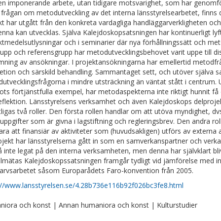
en imponerande arbete, utan tidigare motsvarighet, som har genomför
r frågan om metodutveckling av det interna länsstyrelsearbetet, finns
kt har utgått från den konkreta vardagliga handläggarverkligheten och
enna kan utvecklas. Själva Kalejdoskopsatsningen har kontinuerligt ly
ktmedelsutlysningar och i seminarier där nya förhållningssätt och met
rupp och referensgrupp har metodutvecklingsbehovet varit uppe till 
ning av ansökningar. I projektansökningarna har emellertid metodfrå
etion och särskild behandling. Sammantaget sett, och utöver själva
utvecklingsfrågorna i mindre utsträckning än väntat stått i centrum. 
trots förtjänstfulla exempel, har metodaspekterna inte riktigt hunnit 
eflektion. Länsstyrelsens verksamhet och även Kalejdoskops delprojek
tligas två roller. Den första rollen handlar om att utöva myndighet, dvs.
uppgifter som är givna i lagstiftning och regleringsbrev. Den andra rol
ara att finansiär av aktiviteter som (huvudsakligen) utförs av externa
ojekt har länsstyrelserna gått in som en samverkanspartner och verk
å inte legat på den interna verksamheten, men denna har självklart bli
illmätas Kalejdoskopssatsningen framgår tydligt vid jämförelse med i
rarvsarbetet såsom Europarådets Faro-konvention från 2005.
://www.lansstyrelsen.se/4.28b736e116b92f026bc3fe8.html
iora och konst | Annan humaniora och konst | Kulturstudier