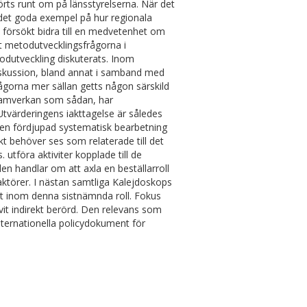
ts runt om på länsstyrelserna. När det
 det goda exempel på hur regionala
 försökt bidra till en medvetenhet om
ft metodutvecklingsfrågorna i
odutveckling diskuterats. Inom
diskussion, bland annat i samband med
gorna mer sällan getts någon särskild
 samverkan som sådan, har
Utvärderingens iakttagelse är således
få en fördjupad systematisk bearbetning
t behöver ses som relaterade till det
 utföra aktiviter kopplade till de
len handlar om att axla en beställarroll
 aktörer. I nästan samtliga Kalejdoskops
at inom denna sistnämnda roll. Fokus
vit indirekt berörd. Den relevans som
nternationella policydokument för