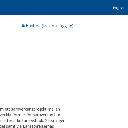
English
Hantera (kräver inlogging)
som ett samverkansprojekt mellan
utveckla former för samverkan har
asetterat kulturarvsbruk. Satsningen
del samt via Länsstyrelsernas