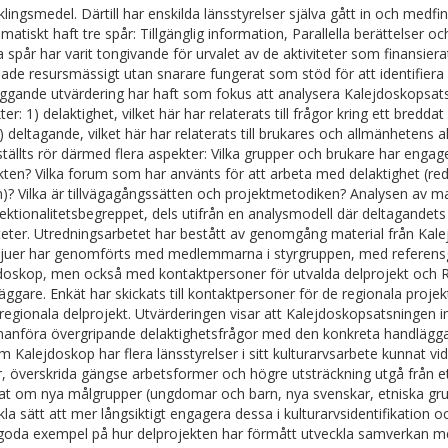
klingsmedel. Därtill har enskilda länsstyrelser själva gått in och medfi
ematiskt haft tre spår: Tillgänglig information, Parallella berättelser
 spår har varit tongivande för urvalet av de aktiviteter som finansier
lade resursmässigt utan snarare fungerat som stöd för att identifiera
iggande utvärdering har haft som fokus att analysera Kalejdoskopsats
er: 1) delaktighet, vilket här har relaterats till frågor kring ett bredd
) deltagande, vilket här har relaterats till brukares och allmänhetens 
tällts rör därmed flera aspekter: Vilka grupper och brukare har engage
kten? Vilka forum som har använts för att arbeta med delaktighet (reda
)? Vilka är tillvägagångssätten och projektmetodiken? Analysen av mate
sektionalitetsbegreppet, dels utifrån en analysmodell där deltagandet
iteter. Utredningsarbetet har bestått av genomgång material från Kale
vjuer har genomförts med medlemmarna i styrgruppen, med referens
doskop, men också med kontaktpersoner för utvalda delprojekt och 
äggare. Enkät har skickats till kontaktpersoner för de regionala proje
regionala delprojekt. Utvärderingen visar att Kalejdoskopsatsningen 
nföra övergripande delaktighetsfrågor med den konkreta handläggar
 Kalejdoskop har flera länsstyrelser i sitt kulturarvsarbete kunnat v
r, överskrida gängse arbetsformer och högre utsträckning utgå från et
at om nya målgrupper (ungdomar och barn, nya svenskar, etniska gr
kla sätt att mer långsiktigt engagera dessa i kulturarvsidentifikation oc
 goda exempel på hur delprojekten har förmått utveckla samverkan me