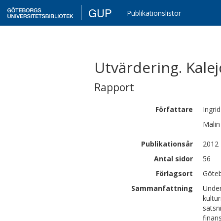
GUP
Publikationslistor
Utvärdering. Kalej
Rapport
Författare
Ingri
Malin
Publikationsår
2012
Antal sidor
56
Förlagsort
Göte
Sammanfattning
Under
kultu
satsn
finan