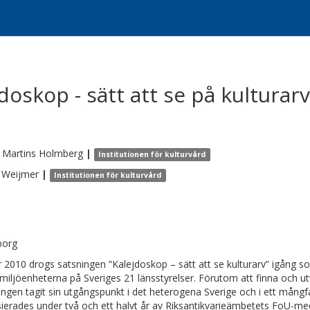
doskop - sätt att se på kulturarv
d Martins
Holmberg
|
Institutionen för kulturvård
Weijmer
|
Institutionen för kulturvård
borg
 2010 drogs satsningen ”Kalejdoskop – sätt att se kulturarv” igång 
rmiljöenheterna på Sveriges 21 länsstyrelser. Förutom att finna och 
ingen tagit sin utgångspunkt i det heterogena Sverige och i ett mångf
sierades under två och ett halvt år av Riksantikvarieämbetets FoU-me