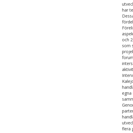
utvec
har t
Dessa
förde
Förel
aspekt
och 2
som s
proje
forum
inter
aktiv
Inter
Kalej
handl
egna 
samma
Genom
parte
handl
utvec
flera