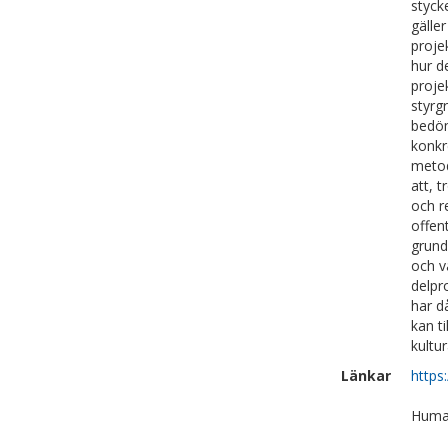
styck
gälle
proje
hur d
proje
styrg
bedöm
konkr
metod
att, 
och r
offen
grund
och v
delpr
har d
kan t
kultu
Länkar
https
Human