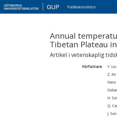
GUP
Publikationslistor
Annual temperatur
Tibetan Plateau i
Artikel i vetenskaplig tids
Författare
Y.
Liu
Z.
An
Hans
Delia
H.
So
Q.
Ca
J.
Sun