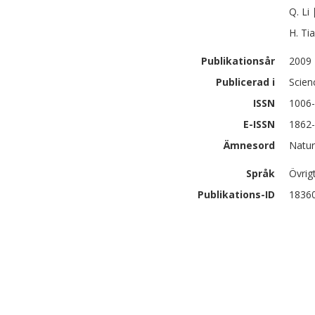
Q.
Li
H.
Ti
Publikationsår
2009
Publicerad i
Scien
ISSN
1006
E-ISSN
1862
Ämnesord
Natur
Språk
Övrig
Publikations-ID
1836