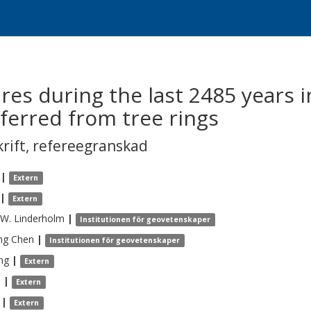
es during the last 2485 years i
nferred from tree rings
krift
,
refereegranskad
|
Extern
|
Extern
 W.
Linderholm
|
Institutionen för geovetenskaper
ng
Chen
|
Institutionen för geovetenskaper
ng
|
Extern
i
|
Extern
|
Extern