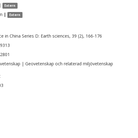
|
Extern
an
|
Extern
ce in China Series D: Earth sciences, 39 (2), 166-176
-9313
-2801
vetenskap | Geovetenskap och relaterad miljövetenskap
t
03