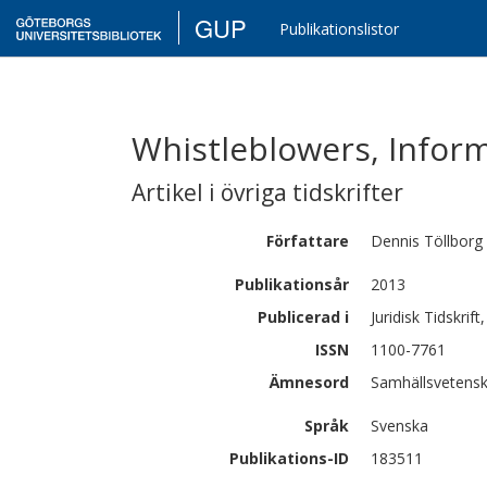
GUP
Publikationslistor
Whistleblowers, Inform
Artikel i övriga tidskrifter
Författare
Dennis
Töllborg
Publikationsår
2013
Publicerad i
Juridisk Tidskrif
ISSN
1100-7761
Ämnesord
Samhällsvetenska
Språk
Svenska
Publikations-ID
183511