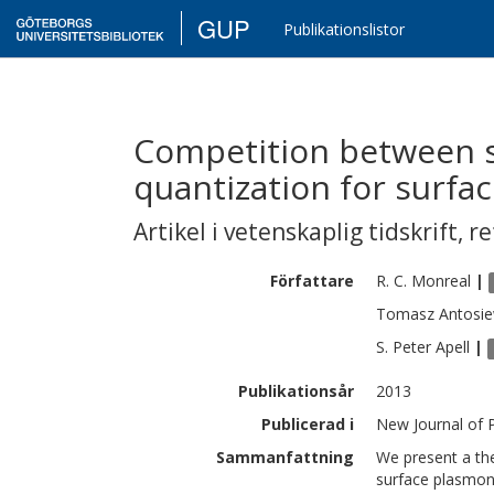
GUP
Publikationslistor
Competition between s
quantization for surfa
Artikel i vetenskaplig tidskrift
,
re
Författare
R. C.
Monreal
|
Tomasz
Antosie
S. Peter
Apell
|
Publikationsår
2013
Publicerad i
New Journal of P
Sammanfattning
We present a the
surface plasmon