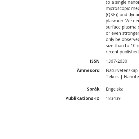
to a single nano
microscopic mec
(QSE)) and dynam
plasmon. We dem
surface plasma 
or even stronge
only be observed
size than to 10 
recent published
ISSN
1367-2630
Ämnesord
Naturvetenskap 
Teknik | Nanote
Språk
Engelska
Publikations-ID
183439