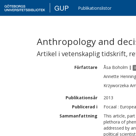
GUP
Publikationslistor
Anthropology and deci
Artikel i vetenskaplig tidskrift
,
re
Författare
Åsa
Boholm
|
Annette
Hennin
Krzyworzeka
Am
Publikationsår
2013
Publicerad i
Focaal : Europea
Sammanfattning
This article, part
plethora of phen
addressed by ant
political scient