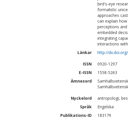
bird's-eye resea
formalistic unic
approaches casti
can explain how
perceptions and 
embedded decisi
integrating capa
interactions wit
Länkar
http://dx.doi.or
ISSN
0920-1297
E-ISSN
1558-5263
Ämnesord
Samhällsvetensk
Samhällsvetens
Nyckelord
antropologi, bes
Språk
Engelska
Publikations-ID
183179