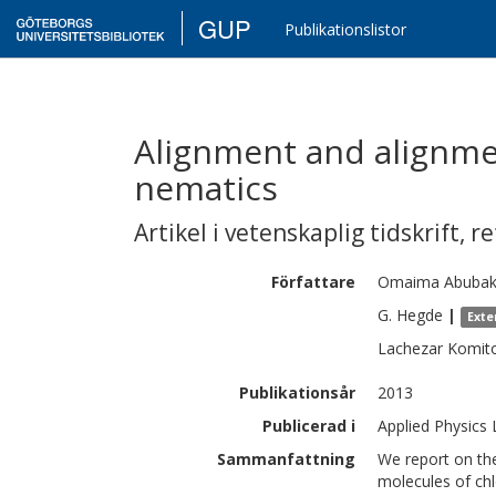
GUP
Publikationslistor
Alignment and alignmen
nematics
Artikel i vetenskaplig tidskrift
,
re
Författare
Omaima Abubak
G.
Hegde
|
Exte
Lachezar
Komit
Publikationsår
2013
Publicerad i
Applied Physics 
Sammanfattning
We report on th
molecules of chl