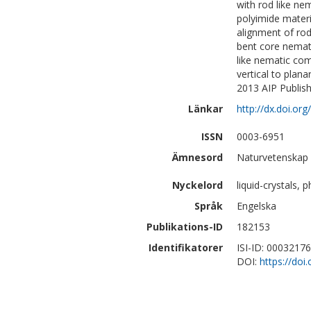
with rod like ne
polyimide materi
alignment of rod
bent core nemati
like nematic com
vertical to plan
2013 AIP Publish
Länkar
http://dx.doi.or
ISSN
0003-6951
Ämnesord
Naturvetenskap 
Nyckelord
liquid-crystals, 
Språk
Engelska
Publikations-ID
182153
Identifikatorer
ISI-ID: 0003217
DOI:
https://doi