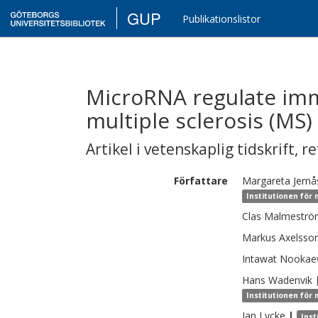
GUP
Publikationslistor
MicroRNA regulate imm
multiple sclerosis (MS)
Artikel i vetenskaplig tidskrift
,
re
Författare
Margareta
Jernå
Institutionen för 
Clas
Malmeströ
Markus
Axelsso
Intawat
Nookae
Hans
Wadenvik
Institutionen för 
Jan
Lycke
|
Inst