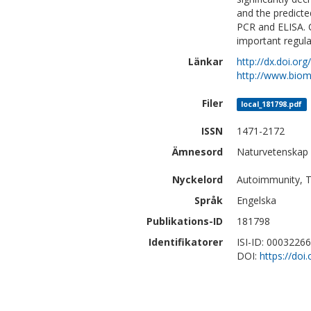
and the predict
PCR and ELISA. 
important regula
Länkar
http://dx.doi.or
http://www.biom
Filer
local_181798.pdf
ISSN
1471-2172
Ämnesord
Naturvetenskap 
Nyckelord
Autoimmunity, T
Språk
Engelska
Publikations-ID
181798
Identifikatorer
ISI-ID: 0003226
DOI:
https://do