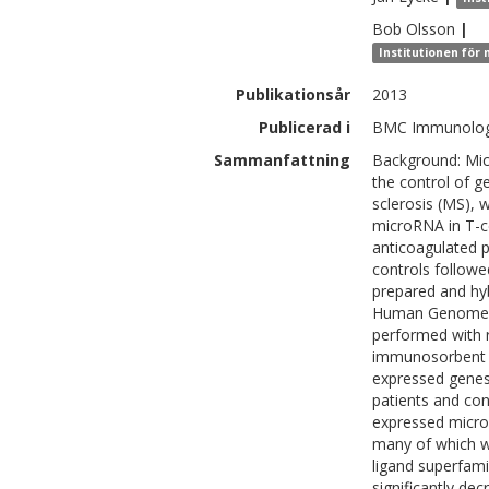
Bob
Olsson
|
Institutionen för
Publikationsår
2013
Publicerad i
BMC Immunology
Sammanfattning
Background: Mic
the control of g
sclerosis (MS),
microRNA in T-c
anticoagulated p
controls followe
prepared and hyb
Human Genome arr
performed with 
immunosorbent as
expressed genes
patients and con
expressed micro
many of which w
ligand superfam
significantly de