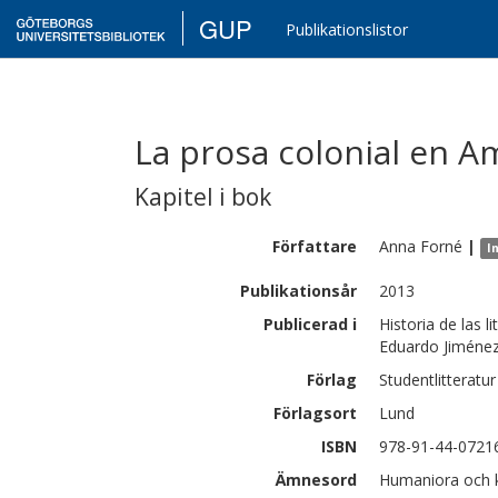
GUP
Publikationslistor
La prosa colonial en Amé
Kapitel i bok
Författare
Anna
Forné
|
I
Publikationsår
2013
Publicerad i
Historia de las 
Eduardo Jiménez
Förlag
Studentlitteratur
Förlagsort
Lund
ISBN
978-91-44-0721
Ämnesord
Humaniora och ko