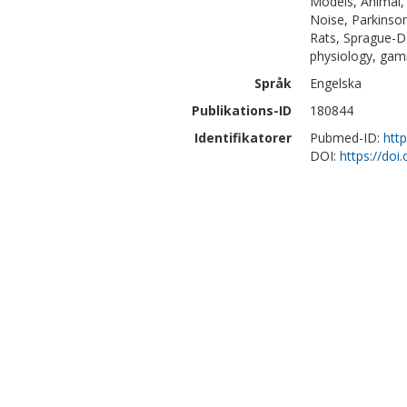
Models, Animal,
Noise, Parkinson
Rats, Sprague-Da
physiology, gam
Språk
Engelska
Publikations-ID
180844
Identifikatorer
Pubmed-ID:
htt
DOI:
https://doi