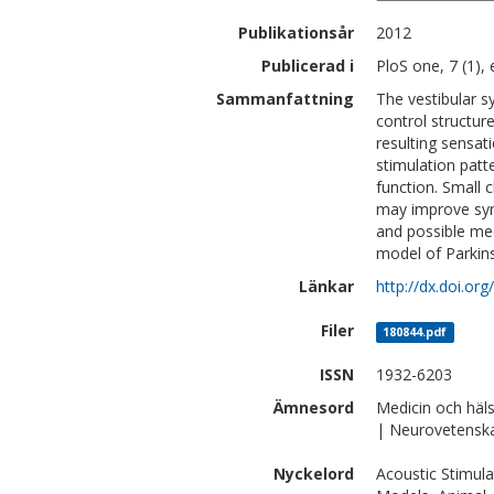
Publikationsår
2012
Publicerad i
PloS one, 7 (1),
Sammanfattning
The vestibular s
control structur
resulting sensat
stimulation pat
function. Small c
may improve sym
and possible me
model of Parkins
Länkar
http://dx.doi.or
Filer
180844.pdf
ISSN
1932-6203
Ämnesord
Medicin och häl
| Neurovetensk
Nyckelord
Acoustic Stimula