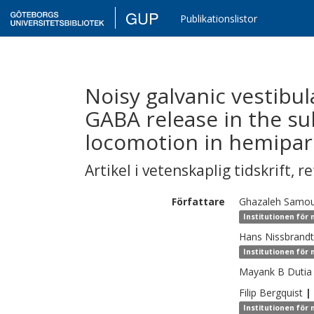
GUP
Publikationslistor
Noisy galvanic vestibu
GABA release in the su
locomotion in hemipark
Artikel i vetenskaplig tidskrift
,
re
Författare
Ghazaleh
Samou
Institutionen för
Hans
Nissbrandt
Institutionen för
Mayank B
Dutia
Filip
Bergquist
|
Institutionen för