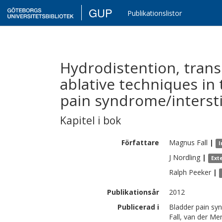
GUP
Publikationslistor
Hydrodistention, trans
ablative techniques in
pain syndrome/interstiti
Kapitel i bok
Författare
Magnus
Fall
|
I
J
Nordling
|
Ext
Ralph
Peeker
|
Publikationsår
2012
Publicerad i
Bladder pain syn
Fall, van der Me