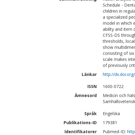
Schedule - Dent
children in regul
a specialized ped
model in which 
ability and item 
CFSS-DS through 
thresholds, loca
show multidimens
consisting of si
scale makes inte
of previously cri
Länkar
http://dx.doi.or
ISSN
1600-0722
Ämnesord
Medicin och häl
Samhällsvetensk
Språk
Engelska
Publikations-ID
179381
Identifikatorer
Pubmed-ID:
htt