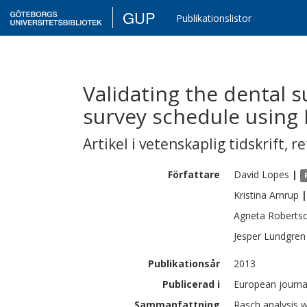
GUP
Publikationslistor
Validating the dental s
survey schedule using 
Artikel i vetenskaplig tidskrift
,
re
Författare
David
Lopes
|
Kristina
Arnrup
|
Agneta
Roberts
Jesper
Lundgren
Publikationsår
2013
Publicerad i
European journal
Sammanfattning
Rasch analysis w