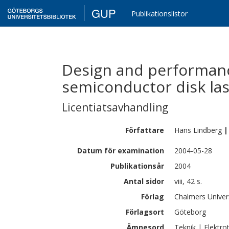
GUP
Publikationslistor
Design and performanc
semiconductor disk la
Licentiatsavhandling
Författare
Hans
Lindberg
|
Datum för examination
2004-05-28
Publikationsår
2004
Antal sidor
viii, 42 s.
Förlag
Chalmers Univer
Förlagsort
Göteborg
Ämnesord
Teknik | Elektro