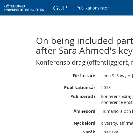
GUP
Publikationslistor
On being included part
after Sara Ahmed's ke
Konferensbidrag (offentliggjort, 
Författare
Lena S.
Sawyer
Publikationsår
2013
Publicerad i
konferensbidrag
conference entit
Ämnesord
Humaniora och 
Nyckelord
diversity, affirm
Språk
Engelska