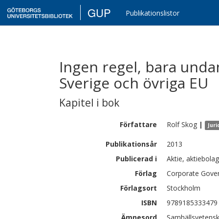
GUP
Publikationslistor
Ingen regel, bara unda
Sverige och övriga EU
Kapitel i bok
Författare
Rolf
Skog
|
Juri
Publikationsår
2013
Publicerad i
Aktie, aktiebola
Förlag
Corporate Gove
Förlagsort
Stockholm
ISBN
9789185333479
Ämnesord
Samhällsvetenska