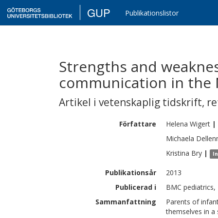
GUP
Publikationslistor
Strengths and weakness
communication in the 
Artikel i vetenskaplig tidskrift
,
re
Författare
Helena
Wigert
|
Michaela
Delle
Kristina
Bry
|
I
Publikationsår
2013
Publicerad i
BMC pediatrics,
Sammanfattning
Parents of infant
themselves in a 