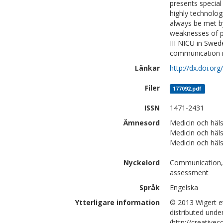
presents special
highly technolo
always be met by
weaknesses of p
III NICU in Swed
communication 
Länkar
http://dx.doi.or
Filer
177092.pdf
ISSN
1471-2431
Ämnesord
Medicin och häls
Medicin och hä
Medicin och häl
Nyckelord
Communication, N
assessment
Språk
Engelska
Ytterligare information
© 2013 Wigert et
distributed unde
(http://creative