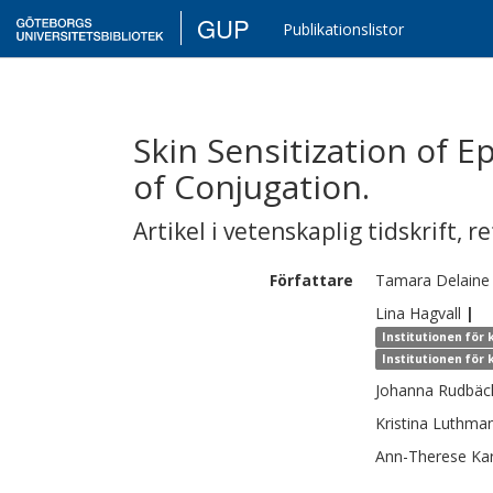
GUP
Publikationslistor
Skin Sensitization of 
of Conjugation.
Artikel i vetenskaplig tidskrift
,
re
Författare
Tamara
Delaine
Lina
Hagvall
|
Institutionen för
Institutionen för
Johanna
Rudbäc
Kristina
Luthma
Ann-Therese
Ka