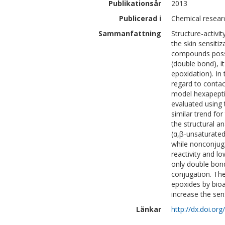
Publikationsår
2013
Publicerad i
Chemical researc
Sammanfattning
Structure-activi
the skin sensiti
compounds posses
(double bond), it
epoxidation). In
regard to contac
model hexapeptid
evaluated using 
similar trend for
the structural a
(α,β-unsaturated
while nonconjug
reactivity and l
only double bon
conjugation. Th
epoxides by bioac
increase the sen
Länkar
http://dx.doi.or