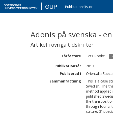
GUP
Publikationslistor
Adonis på svenska - en
Artikel i övriga tidskrifter
Författare
Tetz
Rooke
|
I
Publikationsår
2013
Publicerad i
Orientalia Sueca
Sammanfattning
This is a case s
Swedish. The theo
method applied i
published Swedis
the transpositio
through four cri
culture, 3) poet