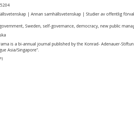
-5204
llsvetenskap | Annan samhällsvetenskap | Studier av offentlig förval
 government, Sweden, self-governance, democracy, new public man
ska
ama is a bi-annual journal published by the Konrad- Adenauer-Stiftun
gue Asia/Singapore”.
71