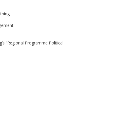
tning
agement
g’s “Regional Programme Political