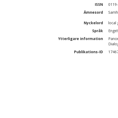
ISSN
0119
Ämnesord
Samhä
Nyckelord
local
Språk
Engel
Ytterligare information
Panor
Dialo
Publikations-ID
1746