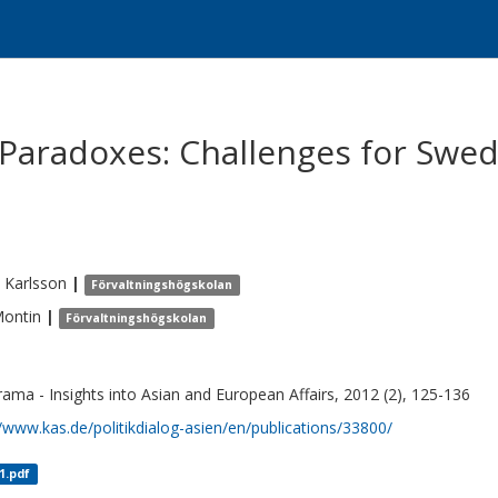
 Paradoxes: Challenges for Swed
Karlsson
|
Förvaltningshögskolan
ontin
|
Förvaltningshögskolan
ama - Insights into Asian and European Affairs, 2012 (2), 125-136
//www.kas.de/politikdialog-asien/en/publications/33800/
1.pdf