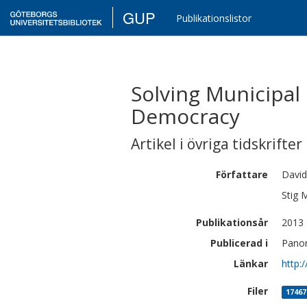
GUP
Publikationslistor
Solving Municipal
Democracy
Artikel i övriga tidskrifter
Författare
David
Stig
M
Publikationsår
2013
Publicerad i
Panor
Länkar
http:
Filer
17467