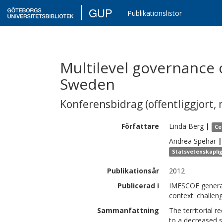
GUP
Publikationslistor
Multilevel governance o
Sweden
Konferensbidrag (offentliggjort, 
Författare
Linda
Berg
|
Ce
Andrea
Spehar
|
Statsvetenskaplig
Publikationsår
2012
Publicerad i
IMESCOE general
context: challe
Sammanfattning
The territorial r
to a decreased s