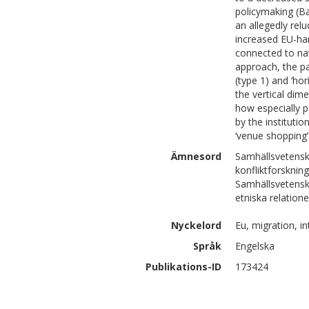
policymaking (Ba
an allegedly re
increased EU-har
connected to nat
approach, the pap
(type 1) and ‘ho
the vertical dime
how especially po
by the institutio
‘venue shopping’
Ämnesord
Samhällsvetensk
konfliktforskning
Samhällsvetensk
etniska relation
Nyckelord
Eu, migration, i
Språk
Engelska
Publikations-ID
173424